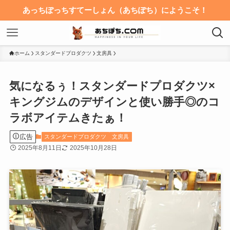
あっちぽっちすてーしょん（あちぽち）にようこそ！
ホーム
スタンダードプロダクツ
文房具
気になるぅ！スタンダードプロダクツ×
キングジムのデザインと使い勝手◎のコ
ラボアイテムきたぁ！
広告
スタンダードプロダクツ
文房具
2025年8月11日
2025年10月28日