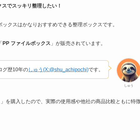
クスでスッキリ整理したい！
ボックスはかなりおすすめできる整理ボックスです。
「
PP ファイルボックス
」が販売されています。
グ歴10年の
しゅう(X:@shu_achipochi)
です。
しゅう
ス」を購入したので、実際の使用感や他社の商品比較ともに特