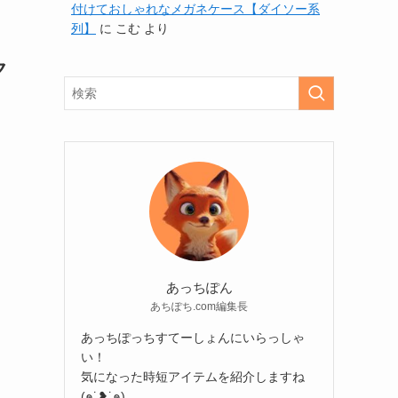
付けておしゃれなメガネケース【ダイソー系
列】
に
こむ
より
ク
あっちぽん
あちぽち.com編集長
あっちぽっちすてーしょんにいらっしゃ
い！
気になった時短アイテムを紹介しますね
(๑˙❥˙๑)