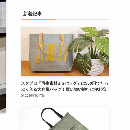
ゴ
リ
新着記事
ー
検
索
スタプロ「再生素材BIGバッグ」は550円でたっ
ぷり入る大容量バッグ！買い物や旅行に便利◎
2026年8月7日