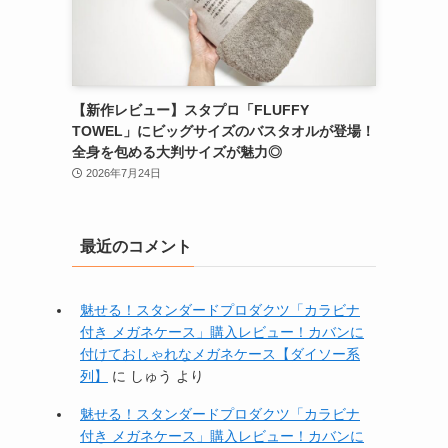
【新作レビュー】スタプロ「FLUFFY
TOWEL」にビッグサイズのバスタオルが登場！
全身を包める大判サイズが魅力◎
2026年7月24日
最近のコメント
魅せる！スタンダードプロダクツ「カラビナ
付き メガネケース」購入レビュー！カバンに
付けておしゃれなメガネケース【ダイソー系
列】
に
しゅう
より
魅せる！スタンダードプロダクツ「カラビナ
付き メガネケース」購入レビュー！カバンに