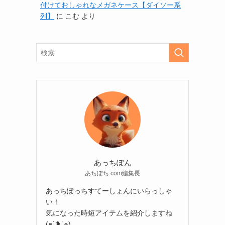
付けておしゃれなメガネケース【ダイソー系
列】
に
こむ
より
あっちぽん
あちぽち.com編集長
あっちぽっちすてーしょんにいらっしゃ
い！
気になった時短アイテムを紹介しますね
(๑˙❥˙๑)