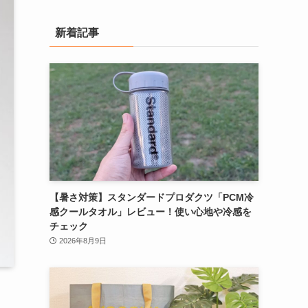
ゴ
リ
新着記事
ー
検
索
【暑さ対策】スタンダードプロダクツ「PCM冷
感クールタオル」レビュー！使い心地や冷感を
チェック
2026年8月9日