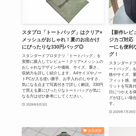
スタプロ「トートバッグ」はクリア×
【新作レビ
メッシュがおしゃれ！夏のお出かけ
ジカゴ対応
にぴったりな330円バッグ◎
ーにも便利
グ！
スタンダードプロダクツ「トートバッグ」を
実際に購入してレビュー！クリア×メッシュの
スタンダードプ
おしゃれなデザインや価格、サイズ、重さ、
ートバッグ」
収納力を詳しく紹介します。A4サイズやノー
格やサイズ、
トPCが入る使い勝手、お手入れのしやすさ、
フィット感、
気になる点まで写真付きで詳しく解説。330円
リットを写真
で買える夏にぴったりなトートバッグが気に
日につかえる
なる方はぜひ参考にしてください。
グがほしい場
す。
2026年8月3日
2026年7月28日
生活雑貨