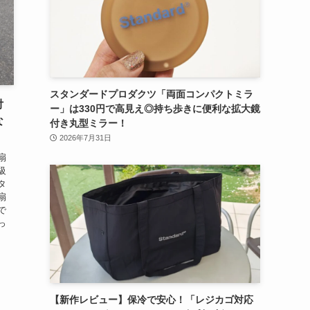
スタンダードプロダクツ「両面コンパクトミラ
付
ー」は330円で高見え◎持ち歩きに便利な拡大鏡
な
付き丸型ミラー！
】
2026年7月31日
扇
級
タ
扇
で
っ
【新作レビュー】保冷で安心！「レジカゴ対応