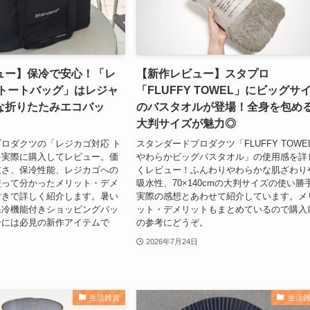
ュー】保冷で安心！「レ
【新作レビュー】スタプロ
 トートバッグ」はレジャ
「FLUFFY TOWEL」にビッグサ
な折りたたみエコバッ
のバスタオルが登場！全身を包め
大判サイズが魅力◎
ロダクツの「レジカゴ対応 ト
スタンダードプロダクツ「FLUFFY TOWE
を実際に購入してレビュー。価
やわらかビッグバスタオル」の使用感を詳
重さ、保冷性能、レジカゴへの
くレビュー！ふんわりやわらかな肌ざわり
使って分かったメリット・デメ
吸水性、70×140cmの大判サイズの使い勝
付きで詳しく紹介します。暑い
実際の感想とあわせて紹介しています。メ
保冷機能付きショッピングバッ
ット・デメリットもまとめているので購入
合には必見の新作アイテムで
の参考にどうぞ。
2026年7月24日
生活雑貨
生活