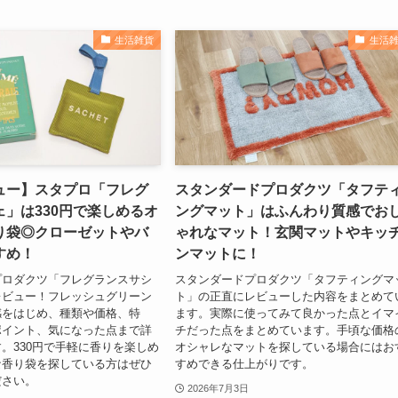
生活雑貨
生活
ュー】スタプロ「フレグ
スタンダードプロダクツ「タフテ
」は330円で楽しめるオ
ングマット」はふんわり質感でお
り袋◎クローゼットやバ
ゃれなマット！玄関マットやキッ
すめ！
ンマットに！
プロダクツ「フレグランスサシ
スタンダードプロダクツ「タフティングマ
レビュー！フレッシュグリーン
ト」の正直にレビューした内容をまとめて
感をはじめ、種類や価格、特
ます。実際に使ってみて良かった点とイマ
ポイント、気になった点まで詳
チだった点をまとめています。手頃な価格
。330円で手軽に香りを楽しめ
オシャレなマットを探している場合にはお
な香り袋を探している方はぜひ
すめできる仕上がりです。
ださい。
2026年7月3日