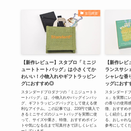
生活雑貨
【新作レビュー】スタプロ「ミニジ
【新作レビ
ュートトートバッグ」は小さくてか
ランスサシェ
わいい！小物入れやギフトラッピン
シャレな香
グにおすすめ◎
ッグにおす
スタンダードプロダクツの「ミニジュートト
スタンダード
ートバッグ」は、小物入れやバッグインバッ
ェ」を実際に
グ、ギフトラッピングバッグとして使える便
の香りの使用
利なアイテム。この記事では、220円で購入で
徴、おすすめ
きるミニサイズのジュートバッグを実際に使
しく紹介します
って、サイズや重さ、特徴、おすすめポイン
る、おしゃれ
トや気になる点まで写真付きで詳しくレビュ
参考にしてく
ーしています。