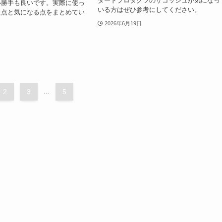
ダードプロダクツのサコッシュが気になっ
い勝手も良いです。実際に使っ
いる方はぜひ参考にしてください。
た点と気になる点をまとめてい
2026年6月19日
2
3
...
5