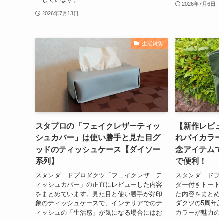
2026年7月6日
2026年7月13日
生活雑貨
スタプロの「フェイクレザーティッ
【新作レビ
シュカバー」は使い勝手と見た目グ
れバイカラ
ッドのティッシュケース【ダイソー
念アイテム
系列】
で便利！
スタンダードプロダクツ「フェイクレザーテ
スタンダード
ィッシュカバー」の正直にレビューした内容
ダー付きトー
をまとめています。見た目と使い勝手が好印
た内容をまと
象のティッシュケースで、インテリアでのテ
ダクツの5周年
ィッシュの「生活感」が気になる場合にはお
カラーが魅力