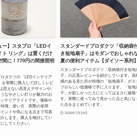
ュー】スタプロ「LEDイ
スタンダードプロダクツ「収納袋
イト リング」は置くだけ
き短地扇子」はモダンでおしゃれ
間に！770円の間接照明
夏の便利アイテム【ダイソー系列
スタンダードプロダクツ「収納袋付き短地
子」の正直レビューを紹介しています。高
ロダクツの「LEDインテリア
感のある見た目が特徴の「短地扇子」がス
」を実際に購入して詳しくレビ
プロらしい低価格で手に入ります。「短地
とは思えない高見えデザインや、
子」が欲しかった人にとってはまさに破格
ようなやさしい灯りが魅力のお
す。実際に使ってみて良かった点と気にな
インテリアライトです。価格や
た点をまとめています。
、特徴、使い方、実際の使用
ポイントや気になる点まで写真
2026年7月14日
紹介します。購入を検討してい
考にしてください。