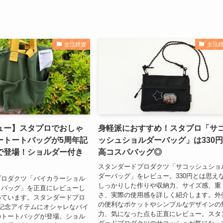
生活雑貨
生活
ュー】スタプロでおしゃ
身軽派におすすめ！スタプロ「サ
ートートバッグが5周年記
ッシュショルダーバッグ」は330
で登場！ショルダー付き
高コスパバッグ◎
スタンダードプロダクツ「サコッシュショ
ダーバッグ」をレビュー。330円とは思え
プロダクツ「バイカラーショル
しっかりした作りや収納力、サイズ感、重
トバッグ」を正直にレビューし
さ、実際の使用感を詳しく紹介します。外
めています。スタンダードプロ
の便利なポケットやシンプルなデザインの
記念アイテムにオシャレなバイ
力、気になった点も正直にレビュー。スタ
のトートバッグが登場。ショル