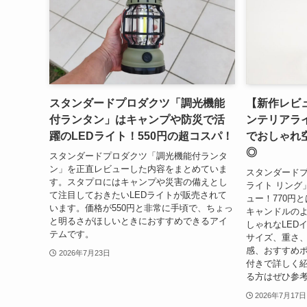
スタンダードプロダクツ「調光機能
【新作レビ
付ランタン」はキャンプや防災で活
ンテリアラ
躍のLEDライト！550円の超コスパ！
でおしゃれ空
◎
スタンダードプロダクツ「調光機能付ランタ
ン」を正直レビューした内容をまとめていま
スタンダードプ
す。スタプロにはキャンプや災害の備えとし
ライト リング
て注目しておきたいLEDライトが販売されて
ュー！770円
います。価格が550円と非常に手頃で、ちょっ
キャンドルの
と明るさがほしいときにおすすめできるアイ
しゃれなLED
テムです。
サイズ、重さ
感、おすすめ
2026年7月23日
付きで詳しく
る方はぜひ参
2026年7月17日