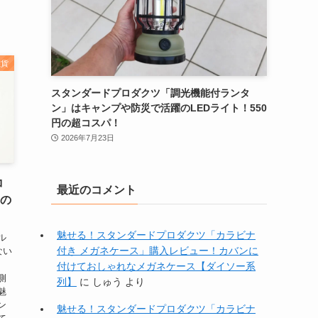
雑貨
スタンダードプロダクツ「調光機能付ランタ
ン」はキャンプや防災で活躍のLEDライト！550
円の超コスパ！
2026年7月23日
コ
最近のコメント
円の
魅せる！スタンダードプロダクツ「カラビナ
ル
付き メガネケース」購入レビュー！カバンに
ない
付けておしゃれなメガネケース【ダイソー系
側
列】
に
しゅう
より
魅
ン
魅せる！スタンダードプロダクツ「カラビナ