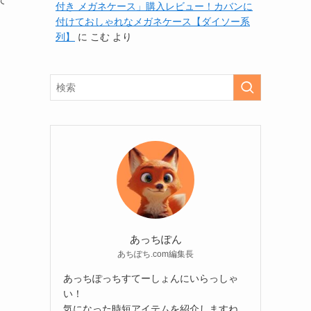
て
付き メガネケース」購入レビュー！カバンに
付けておしゃれなメガネケース【ダイソー系
列】
に
こむ
より
あっちぽん
あちぽち.com編集長
あっちぽっちすてーしょんにいらっしゃ
い！
気になった時短アイテムを紹介しますね