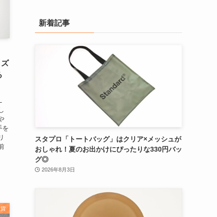
ゴ
リ
新着記事
ー
検
索
イズ
る
L
し
や
手を
リ
スタプロ「トートバッグ」はクリア×メッシュが
前
おしゃれ！夏のお出かけにぴったりな330円バッ
グ◎
2026年8月3日
雑貨