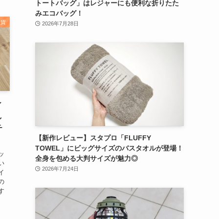
トートバッグ」はレジャーにも便利な折りたた
みエコバッグ！
雑貨
2026年7月28日
ィ
し
チ
【新作レビュー】スタプロ「FLUFFY
TOWEL」にビッグサイズのバスタオルが登場！
ッ
全身を包める大判サイズが魅力◎
い
2026年7月24日
イ
の
す